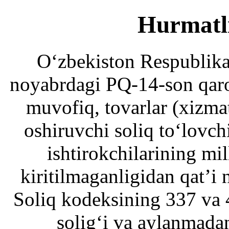
Hurmatl
O‘zbekiston Respublika
noyabrdagi PQ-14-son qaro
muvofiq, tovarlar (xizma
oshiruvchi soliq to‘lovchi
ishtirokchilarining mil
kiritilmaganligidan qat’i
Soliq kodeksining 337 va
solig‘i va aylanmada